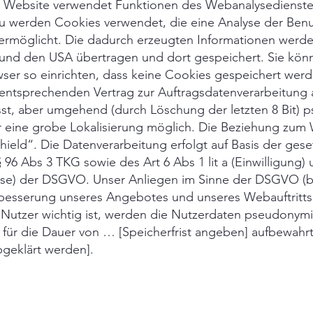
 Website verwendet Funktionen des Webanalysedienste
u werden Cookies verwendet, die eine Analyse der Ben
 ermöglicht. Die dadurch erzeugten Informationen werde
und den USA übertragen und dort gespeichert. Sie könn
ser so einrichten, dass keine Cookies gespeichert werd
entsprechenden Vertrag zur Auftragsdatenverarbeitung 
sst, aber umgehend (durch Löschung der letzten 8 Bit) 
r eine grobe Lokalisierung möglich. Die Beziehung zum
Shield“. Die Datenverarbeitung erfolgt auf Basis der gese
6 Abs 3 TKG sowie des Art 6 Abs 1 lit a (Einwilligung) 
esse) der DSGVO. Unser Anliegen im Sinne der DSGVO (b
erbesserung unseres Angebotes und unseres Webauftritts
 Nutzer wichtig ist, werden die Nutzerdaten pseudonymis
für die Dauer von … [Speicherfrist angeben] aufbewahr
geklärt werden].