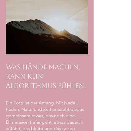
Was Hände machen,
kann kein
Algorithmus fühlen.
Ein Foto ist der Anfang. Mit Nadel,
Faden, Natur und Zeit entsteht daraus
gemeinsam etwas, das noch eine
Dimension tiefer geht, etwas das sich
anfühlt, das bleibt und das nur so