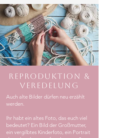
Reproduktion &
Veredelung
Auch alte Bilder dürfen neu erzählt
werden.
Ihr habt ein altes Foto, das euch viel
bedeutet? Ein Bild der Großmutter,
ein vergilbtes Kinderfoto, ein Portrait