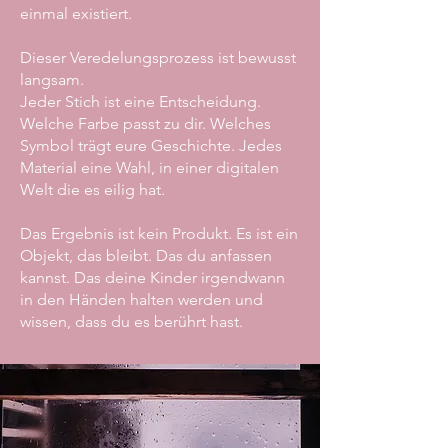
einmal existiert.
Dieser Veredelungsprozess ist bewusst
langsam.
Jeder Stich ist eine Entscheidung.
Welche Farbe passt zu dir. Welches
Symbol trägt eure Geschichte. Jedes
Material eine Wahl, in einer digitalen
Welt die es eilig hat.
Das Ergebnis ist kein Produkt. Es ist ein
Objekt, das bleibt. Das du anfassen
kannst. Das deine Kinder irgendwann
in den Händen halten werden und
wissen, dass du es berührt hast.