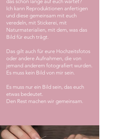
das schon lange auf euch wartet?
Ich kann Reproduktionen anfertigen
und diese gemeinsam mit euch
veredeln, mit Stickerei, mit
Naturmaterialien, mit dem, was das
Bild für euch trägt.
Das gilt auch für eure Hochzeitsfotos
oder andere Aufnahmen, die von
jemand anderem fotografiert wurden.
Es muss kein Bild von mir sein.
Es muss nur ein Bild sein, das euch
etwas bedeutet.
Den Rest machen wir gemeinsam.